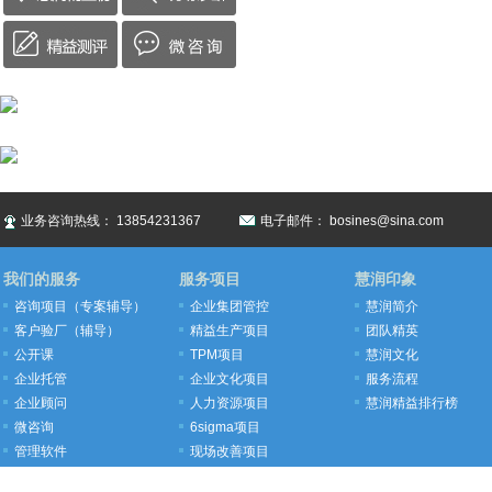
业务咨询热线： 13854231367
电子邮件： bosines@sina.com
我们的服务
服务项目
慧润印象
咨询项目（专案辅导）
企业集团管控
慧润简介
客户验厂（辅导）
精益生产项目
团队精英
公开课
TPM项目
慧润文化
企业托管
企业文化项目
服务流程
企业顾问
人力资源项目
慧润精益排行榜
微咨询
6sigma项目
管理软件
现场改善项目