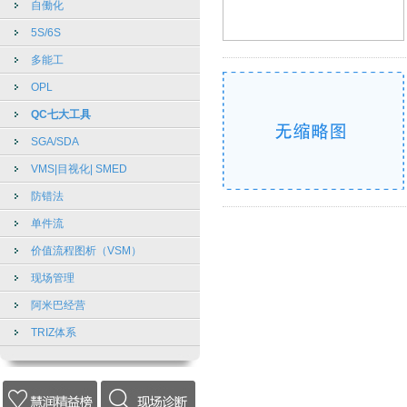
自働化
5S/6S
多能工
OPL
QC七大工具
SGA/SDA
VMS|目视化| SMED
防错法
单件流
价值流程图析（VSM）
现场管理
阿米巴经营
TRIZ体系